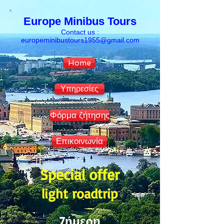
Europe Minibus Tours
Contact us :
europeminibustours1955@
gmail.com
Home
Υπηρεσίες
Φόρμα ζήτησης
Επικοινωνία
Special offer
light roadtrip
7
ήμερη