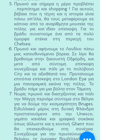
Πρωινό και σήμερα η μέρα προβλέπει
...περπάτημα και shopping ! Για αυτούς
βέβαια που η τέχνη και η ιστορία είναι
πάνω απ'όλα, θα τους μεταφέρουμε σε
κάποια από τα αναρίθμητα μουσεία της
πόλης για κατ΄ιδίαν επίσκεψη. Για το
βράδυ συνιστούμε ένα από τα πολύ
όμορφα στέκια στη περιοχή του
Chelsea.
Πρωινό και αφήνουμε το Λονδίνο πίσω
μας κατευθυνόμενοι βόρεια. Σε λίγο θα
βρεθούμε στην ξακουστή Οξφόρδη, και
μετά από σύντομη επίσκεψη
συνεχίζουμε και πάλι με το πολύβουο
City και τα αξιοθέατά του. Προτείνουμε
επιτόπια επίσκεψη στο London Eye για
μια πανοραμική εικόνα της πόλης. Το
βράδυ πάμε για μια βόλτα στον Τάμεση.
Νωρίς πρωινό και διασχίζοντας και πάλι
την Μάγχη περνάμε σύντομα στο Βέλγιο
για να δούμε την κοσμαγάπητη Bruges.
Ειδυλλιακό μέρος στη δυτική Φλάνδρα
προστατευόμενο απο την Unesco,
γεμάτο κανάλια και γραφικά σοκάκια
όπως άλλωστε και η κοντινή Ghent που
θα επισκευθούμε στη συνέχεια.
Συνεχίζουμε για την πρωτεύουσα του
Βελγίου, τις όμορφες Βρυξέλλες, όπου