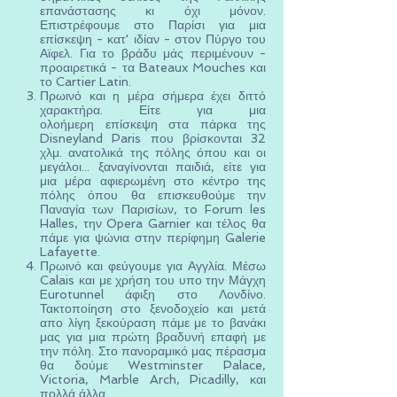
επανάστασης κι όχι μόνον.
Επιστρέφουμε στο Παρίσι για μια
επίσκεψη - κατ' ιδίαν - στον Πύργο του
Αϊφελ. Για το βράδυ μάς περιμένουν -
προαιρετικά - τα Bateaux Mouches και
το Cartier Latin.
Πρωινό και η μέρα σήμερα έχει διττό
χαρακτήρα. Είτε για μια
ολοήμερη επίσκεψη στα πάρκα της
Disneyland Paris που βρίσκονται 32
χλμ. ανατολικά της πόλης όπου και οι
μεγάλοι... ξαναγίνονται παιδιά, είτε για
μια μέρα αφιερωμένη στο κέντρο της
πόλης όπου θα επισκευθούμε την
Παναγία των Παρισίων, τo Forum les
Halles, την Opera Garnier και τέλος θα
πάμε για ψώνια στην περίφημη Galerie
Lafayette.
Πρωινό και φεύγουμε για Αγγλία. Μέσω
Calais και με χρήση του υπο την Μάγχη
Eurotunnel άφιξη στο Λονδίνο.
Τακτοποίηση στο ξενοδοχείο και μετά
απο λίγη ξεκούραση πάμε με το βανάκι
μας για μια πρώτη βραδυνή επαφή με
την πόλη. Στο πανοραμικό μας πέρασμα
θα δούμε Westminster Palace,
Victoria, Marble Arch, Picadilly, και
πολλά άλλα...