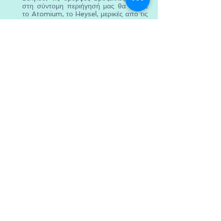
στη σύντομη περιήγησή μας θα δούμε
το Atomium, το Heysel, μερικές απο τις
εγκαταστάσεις της ΕΕ και τέλος την
Grande Place όπου καιρός είναι ίσως
για ένα δείπνο κατ' ιδίαν σε κάποια απο
τις γραφικές ταβέρνες της. Άφιξη και
τακτοποίηση στο ξενοδοχείο.
Νωρίς πρωινό, και φεύγουμε για το
αεροδρόμιο του Beauvais από όπου θα
πετάξουμε για την πόλη μας.
Παροχές :
Aεροπορικά εισιτήρια με Ryanair, μία
χειραποσκευή, φόροι αεροδρομίων , 7 διαν/
σεις στα αναφερόμενα (ή παρεμφερή ίδιας
κατηγορίας) ξενοδοχεία, οδική μεταφορά με
μοντέρνο 8-9 θέσεων minibus, διέλευση
Μάγχης (δις) δια του Eurotunnel,
συνοδός/οδηγός του γραφείου καθ'όλη τη
διάρκεια, ΦΠΑ