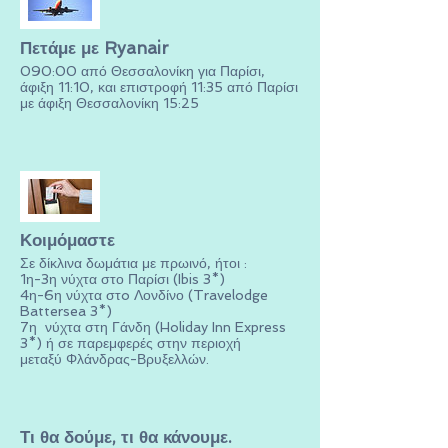
Πετάμε με Ryanair
090:00 από Θεσσαλονίκη για Παρίσι,
άφιξη 11:10, και επιστροφή 11:35 από Παρίσι
με άφιξη Θεσσαλονίκη 15:25
Κοιμόμαστε
Σε δίκλινα δωμάτια με πρωινό, ήτοι :
1η-3η νύχτα στο Παρίσι (Ibis 3*)
4η-6η νύχτα στo Λονδίνο (Travelodge
Battersea 3*)
7η νύχτα στη Γάνδη (Holiday Inn Express
3*) ή σε παρεμφερές στην περιοχή
μεταξύ Φλάνδρας-Βρυξελλών.
Τι θα δούμε, τι θα κάνουμε.