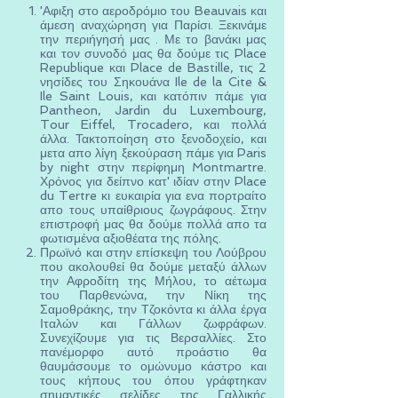
'Αφιξη στο αεροδρόμιο του Beauvais και
άμεση αναχώρηση για Παρίσι. Ξεκινάμε
την περιήγησή μας . Με το βανάκι μας
και τον συνοδό μας θα δούμε τις Place
Republique και Place de Bastille, τις 2
νησίδες του Σηκουάνα Ile de la Cite &
Ile Saint Louis, και κατόπιν πάμε για
Pantheon, Jardin du Luxembourg,
Tour Eiffel, Trocadero, και πολλά
άλλα. Τακτοποίηση στο ξενοδοχείο, και
μετα απο λίγη ξεκούραση πάμε για Paris
by night στην περίφημη Montmartre.
Χρόνος για δείπνο κατ' ιδίαν στην Place
du Tertre κι ευκαιρία για ενα πορτραίτο
απο τους υπαίθριους ζωγράφους. Στην
επιστροφή μας θα δούμε πολλά απο τα
φωτισμένα αξιοθέατα της πόλης.
Πρωϊνό και στην επίσκεψη του Λούβρου
που ακολουθεί θα δούμε μεταξύ άλλων
την Αφροδίτη της Μήλου, το αέτωμα
του Παρθενώνα, την Νίκη της
Σαμοθράκης, την Τζοκόντα κι άλλα έργα
Ιταλών και Γάλλων ζωφράφων.
Συνεχίζουμε για τις Βερσαλλίες. Στο
πανέμορφο αυτό προάστιο θα
θαυμάσουμε το ομώνυμο κάστρο και
τους κήπους του όπου γράφτηκαν
σημαντικές σελίδες της Γαλλικής