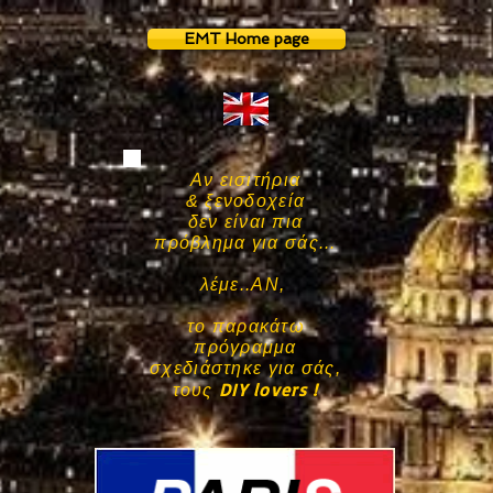
EMT Home page
Αν εισιτήρια
& ξενοδοχεία
δεν είναι πια
πρόβλημα για σάς...
λέμε..ΑΝ,
το παρακάτω
πρόγραμμα
σχεδιάστηκε για σάς,
DIY lovers !
τους