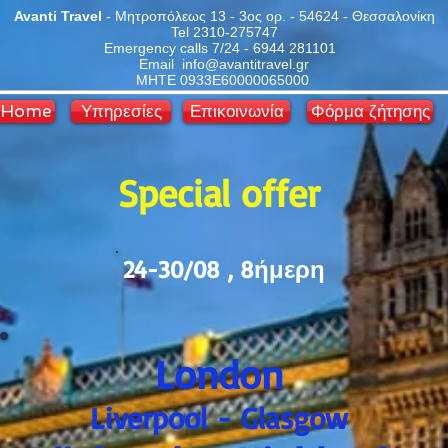
Avanti Travel
- Μητροπόλεως 13 - 3ος ορ. - 54624 - Θεσσαλονίκη
Tel 2310-275747
Emergency calls 7/24 - 6944 281101
Email info@avantitravel.gr
ΜΗΤΕ 0933Ε60000065000
Home
Υπηρεσίες
Επικοινωνία
Φόρμα ζήτησης
Special offer
24-30/08 , 8ήμερη
London
Liverpool - Glasgow