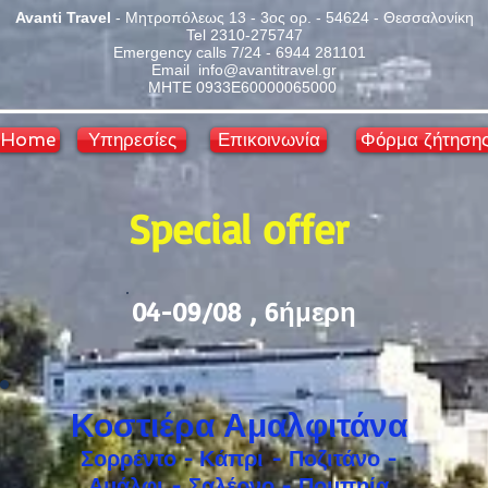
Avanti Travel
- Μητροπόλεως 13 - 3ος ορ. - 54624 - Θεσσαλονίκη
Tel 2310-275747
Emergency calls 7/24 - 6944 281101
Email info@avantitravel.gr
ΜΗΤΕ 0933Ε60000065000
Home
Υπηρεσίες
Επικοινωνία
Φόρμα ζήτηση
Special offer
04-09/08 , 6ήμερη
Κοστιέρα Αμαλφιτάνα
Σορρέντο - Κάπρι - Ποζιτάνο -
Αμάλφι - Σαλέρνο - Πομπηία